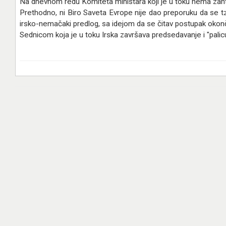
Na dnevnom redu Komiteta ministara koji je u toku nema zaht
Prethodno, ni Biro Saveta Evrope nije dao preporuku da se tz
irsko-nemačaki predlog, sa idejom da se čitav postupak okonč
Sednicom koja je u toku Irska završava predsedavanje i "palicu